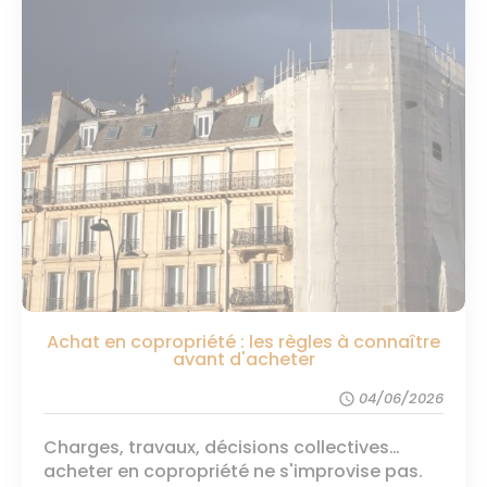
Achat en copropriété : les règles à connaître
avant d'acheter
04/06/2026
schedule
Charges, travaux, décisions collectives…
acheter en copropriété ne s'improvise pas.