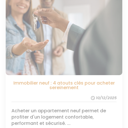
Immobilier neuf : 4 atouts clés pour acheter
sereinement
10/12/2025
schedule
Acheter un appartement neuf permet de
profiter d'un logement confortable,
performant et sécurisé. ...