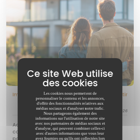
Immobilier neuf : pourquoi acheter ou investir
Les cookies nous permettent de
personnaliser le contenu et les annonces,
dans le neuf en 2026 ?
d'offrir des fonctionnalités relatives aux
médias sociaux et d'analyser notre trafic.
12/02/2026
schedule
Nous partageons également des
informations sur l'utilisation de notre site
avec nos partenaires de médias sociaux et
Acheteur ou investisseur, l'immobilier neuf
d'analyse, qui peuvent combiner celles-ci
continue de séduire de nombreux
avec d'autres informations que vous leur
particuliers. Entre ...
avez fournies ou qu'ils ont collectées lors