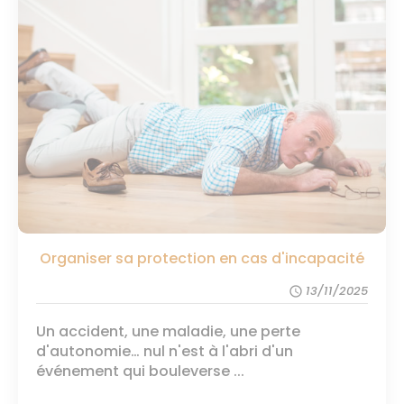
Organiser sa protection en cas d'incapacité
13/11/2025
schedule
Un accident, une maladie, une perte
d'autonomie… nul n'est à l'abri d'un
événement qui bouleverse ...