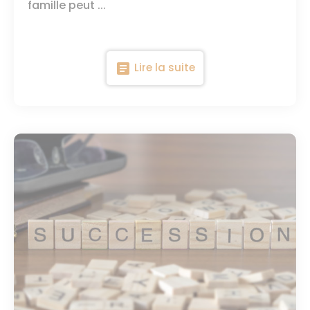
famille peut ...
article
Lire la suite