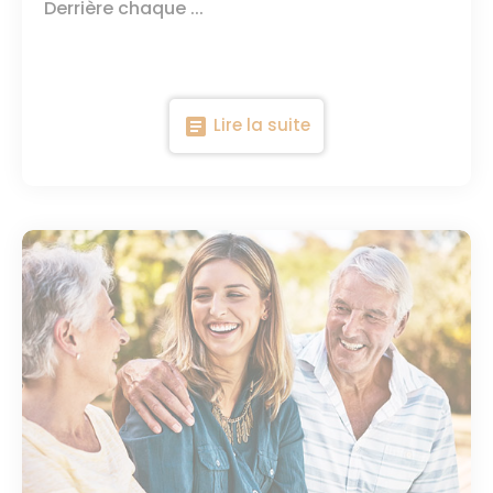
Derrière chaque ...
article
Lire la suite