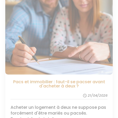
Pacs et immobilier : faut-il se pacser avant
d'acheter à deux ?
21/04/2026
schedule
Acheter un logement à deux ne suppose pas
forcément d'être mariés ou pacsés.