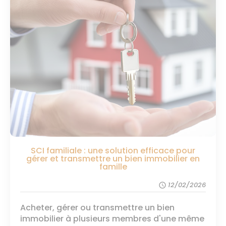
SCI familiale : une solution efficace pour
gérer et transmettre un bien immobilier en
famille
12/02/2026
schedule
Acheter, gérer ou transmettre un bien
immobilier à plusieurs membres d'une même