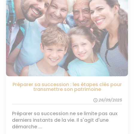
Préparer sa succession : les étapes clés pour
transmettre son patrimoine
26/09/2025
schedule
Préparer sa succession ne se limite pas aux
derniers instants de la vie. Il s'agit d'une
démarche ...