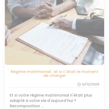
Régime matrimonial : et si c'était le moment
de changer
10/12/2025
schedule
Et si votre régime matrimonial n'était plus
adapté à votre vie d'aujourd'hui ?
Recomposition ...