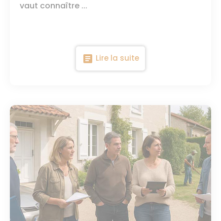
vaut connaître ...
article
Lire la suite