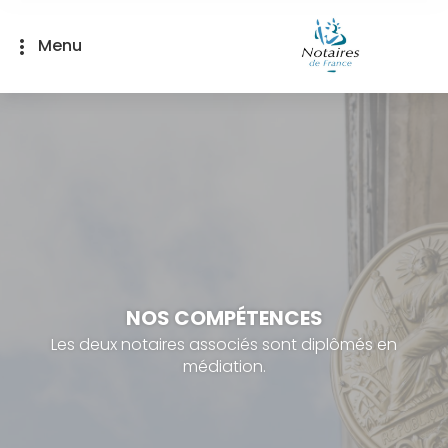
Panneau de gestion des cookies
Menu
more_vert
NOS COMPÉTENCES
Les deux notaires associés sont diplômés en
médiation.