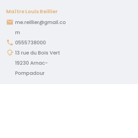
Maître Louis Reillier
email
me.reillier@gmail.co
m
phone
0555738000
mode_of_travel
13 rue du Bois Vert
19230 Arnac-
Pompadour
Accueil
Présentation
Compétences
Immobilier
Services
Calculatrice
Actualités
Contact
2026 -
Notariat Services