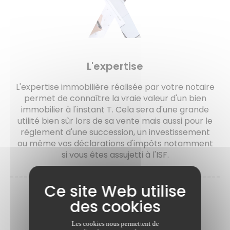
L'expertise
L'expertise immobilière réalisée par votre notaire
permet de connaître la vraie valeur d'un bien
immobilier à l'instant T. Cela sera d'une grande
utilité bien sûr lors de sa vente mais aussi pour le
règlement d'une succession, un investissement
ou même vos déclarations d'impôts notamment
si vous êtes assujetti à l'ISF.
Contactez-nous
perm_contact_calendar
Les cookies nous permettent de