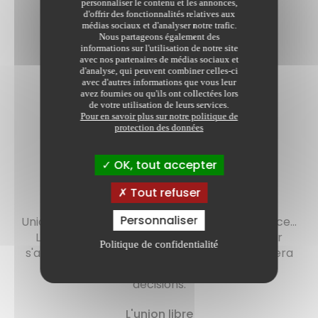
personnaliser le contenu et les annonces,
d'offrir des fonctionnalités relatives aux
médias sociaux et d'analyser notre trafic.
Nous partageons également des
informations sur l'utilisation de notre site
avec nos partenaires de médias sociaux et
d'analyse, qui peuvent combiner celles-ci
avec d'autres informations que vous leur
avez fournies ou qu'ils ont collectées lors
de votre utilisation de leurs services.
Pour en savoir plus sur notre politique de
protection des données
OK, tout accepter
Droit de la famille
Tout refuser
Personnaliser
Union libre, PACS, mariage et remariage, divorce...
Le droit de la famille ne cesse d'évoluer pour
Politique de confidentialité
s'adapter à la société. Votre notaire vous aidera
à y voir plus clair et à prendre les bonnes
décisions.
L'union libre