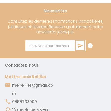
Newsletter
Consultez les dernières informations immobilières,
juridiques et fiscales. Recevez gratuitement notre
newsletter juridique.
send
info
Entrez votre adresse mail
Contactez-nous
Maître Louis Reillier
email
me.reillier@gmail.co
m
phone
0555738000
mode_of_travel
13 rue du Bois Vert