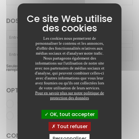
DOSSIER
Entrez la référence du dossier
Les cookies nous permettent de
personnaliser le contenu et les annonces,
d'offrir des fonctionnalités relatives aux
médias sociaux et d'analyser notre trafic.
Entrez le montant du paiement
Nous partageons également des
informations sur l'utilisation de notre site
Seulement des données numériques, sans espaces,
avec nos partenaires de médias sociaux et
remplacez la virgule par un point)
d'analyse, qui peuvent combiner celles-ci
avec d'autres informations que vous leur
avez fournies ou qu'ils ont collectées lors
de votre utilisation de leurs services.
OPTION DE PAIEMENT
Pour en savoir plus sur notre politique de
protection des données
Paiement loyer, charges locatives
OK, tout accepter
Autres paiements
Tout refuser
CONFIDENTIALITÉ
Personnaliser