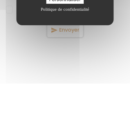
Confidentialité et conformité au RGPD.
Politique de confidentialité
Envoyer
send