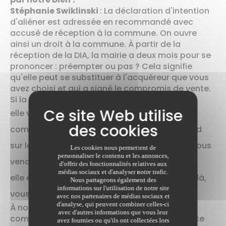
Stéphanie Swiklinski
: La déclaration d'intention
d'aliéner est adressée en recommandé avec
accusé de réception à la commune. On ouvre
ainsi un droit à la commune. À partir de la
réception de la DIA, la mairie a deux mois pour se
prononcer : préempter ou pas ? Cela signifie
qu'elle peut se substituer à l'acquéreur que vous
avez choisi et qui a signé le compromis de vente.
Si la commune est intéressée :
elle veut préempter au prix fixé dans le
compromis de vente, vous êtes donc d'accord
sur le prix et la transaction peut s'effectuer. Vous
Les cookies nous permettent de
personnaliser le contenu et les annonces,
vendez votre bien à la commune.
d'offrir des fonctionnalités relatives aux
médias sociaux et d'analyser notre trafic.
elle est intéressée mais à un prix inférieur... et là,
Nous partageons également des
informations sur l'utilisation de notre site
vous n'êtes pas du tout d'accord.
avec nos partenaires de médias sociaux et
d'analyse, qui peuvent combiner celles-ci
À noter qu'en l'absence de réponse de la
avec d'autres informations que vous leur
commune dans le délai de deux mois, le silence
avez fournies ou qu'ils ont collectées lors