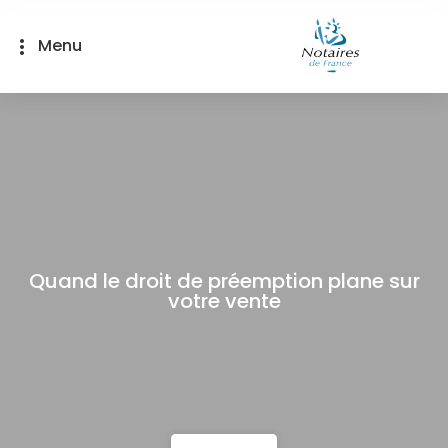
Panneau de gestion des cookies
Menu
more_vert
Quand le droit de préemption plane sur
votre vente