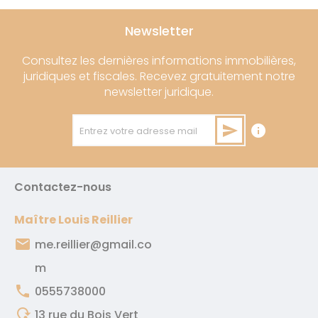
Newsletter
Consultez les dernières informations immobilières,
juridiques et fiscales. Recevez gratuitement notre
newsletter juridique.
send
info
Entrez votre adresse mail
Contactez-nous
Maître Louis Reillier
email
me.reillier@gmail.co
m
phone
0555738000
mode_of_travel
13 rue du Bois Vert