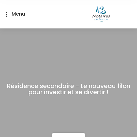
Panneau de gestion des cookies
Menu
more_vert
Résidence secondaire - Le nouveau filon
pour investir et se divertir !