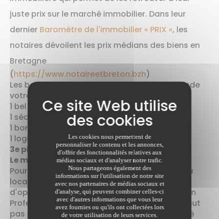
juste prix sur le marché immobilier. Dans leur
dernier
Baromètre de l'immobilier « PRIX »
, les
notaires dévoilent les prix médians des biens en
Bretagne
(
https://www.notaireetbreton.bzh
)
Les bons plans immobiliersSuivez les conseilsde
votre notaire pour acheter :
1 bel emplacement
1 sécurité d'achat à 2
1 bonne stratégie patrimoniale
1 logique de transmission
Les cookies nous permettent de
personnaliser le contenu et les annonces,
3e piste
d'offrir des fonctionnalités relatives aux
Le meilleur rendement
médias sociaux et d'analyser notre trafic.
Nous partageons également des
Pour éviter que les revenus fonciers issus de la
informations sur l'utilisation de notre site
location ne soient trop taxés, il est conseillé
avec nos partenaires de médias sociaux et
d'opter pour le statut de Loueur en Meublé Non
d'analyse, qui peuvent combiner celles-ci
avec d'autres informations que vous leur
Professionnel (LMNP). Pour y prétendre, il ne faut
avez fournies ou qu'ils ont collectées lors
pas que les revenus générés par cette activité
de votre utilisation de leurs services.