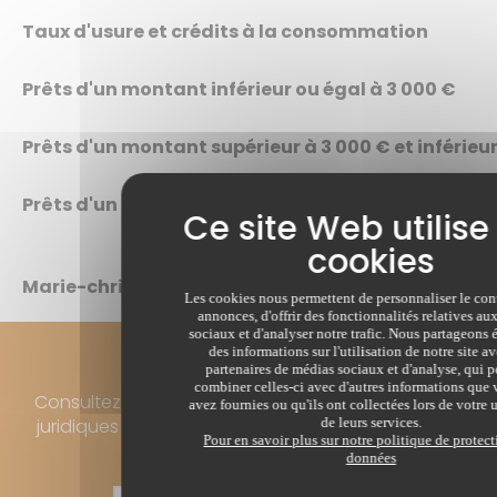
Taux d'usure et crédits à la consommation
Prêts d'un montant inférieur ou égal à 3 000 €
Prêts d'un montant supérieur à 3 000 € et inférieur
Prêts d'un montant supérieur à 6 000 €
Marie-christine Ménoire
Les cookies nous permettent de personnaliser le con
annonces, d'offrir des fonctionnalités relatives a
sociaux et d'analyser notre trafic. Nous partageons
Newsletter
des informations sur l'utilisation de notre site a
partenaires de médias sociaux et d'analyse, qui 
combiner celles-ci avec d'autres informations que 
Consultez les dernières informations immobilières,
avez fournies ou qu'ils ont collectées lors de votre u
de leurs services.
juridiques et fiscales. Recevez gratuitement notre
Pour en savoir plus sur notre politique de protec
newsletter juridique.
données