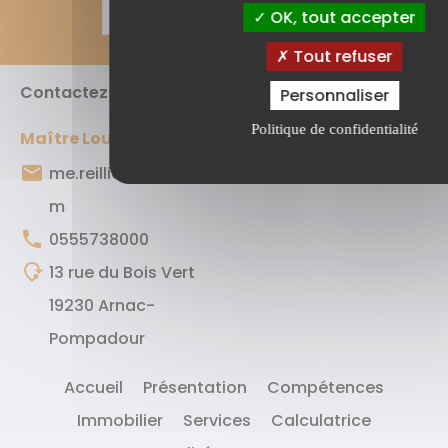
send
info
Entrez votre adresse mail
OK, tout accepter
Tout refuser
Contactez-nous
Personnaliser
Politique de confidentialité
Maître Louis Reillier
email
me.reillier@gmail.co
m
phone
0555738000
mode_of_travel
13 rue du Bois Vert
19230 Arnac-
Pompadour
Accueil
Présentation
Compétences
Immobilier
Services
Calculatrice