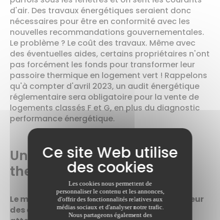
d'air. Des travaux énergétiques seraient donc
nécessaires pour être en conformité avec les
nouvelles recommandations gouvernementales.
Le problème ? Le coût des travaux. Même avec
des éventuelles aides, certains propriétaires n'ont
pas forcément les fonds pour transformer leur
passoire thermique en logement vert ! Rappelons
qu'à compter d'avril 2023, un audit énergétique
réglementaire sera obligatoire pour la vente de
logements classés F et G, en plus du diagnostic
performance énergétique.
Un bon plan la passoire
thermique ?
Les cookies nous permettent de
personnaliser le contenu et les annonces,
Le malheur des uns faisant souvent le bonheur
d'offrir des fonctionnalités relatives aux
médias sociaux et d'analyser notre trafic.
des autres, les investisseurs immobiliers
Nous partageons également des