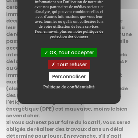
attendent "au coin du bois" ! Il va y avoir
informations sur l'utilisation de notre site
certainement de belles opportunités
avec nos partenaires de médias sociaux et
d'analyse, qui peuvent combiner celles-ci
immobilières à faire. Certains propriétaires
avec d'autres informations que vous leur
décident d'ores et déjà de se débarrasser de
avez fournies ou qu'ils ont collectées lors
de votre utilisation de leurs services.
leur passoire énergétique au plus vite, au lieu
Pour en savoir plus sur notre politique de
de réaliser des travaux importants. Acheter une
protection des données
passoire thermique en 2023 peut être une belle
occasion de devenir propriétaire. Bientôt
OK, tout accepter
interdits à la location, déjà en proie à des gels
de loyers depuis 2022, ces logements classés F
Tout refuser
ou G subissent une décote sur le marché
immobilier. Parfois jusqu'à -17 % par rapport
Personnaliser
aux logements verts ou à énergie positive
Politique de confidentialité
(classés A et B au DPE), source les Échos, étude
des Notaires de France 2021. En résumé, plus
l'étiquette du diagnostic de performance
énergétique (DPE) est mauvaise, moins le bien
se vend cher.
Si vous achetez pour faire du locatif, vous serez
obligés de réaliser des travaux dans un délai
déterminé pour louer. En revanche, s'il s'agit