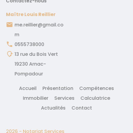
Contactez-nous
Maître Louis Reillier
email
me.reillier@gmail.co
m
phone
0555738000
mode_of_travel
13 rue du Bois Vert
19230 Arnac-
Pompadour
Accueil
Présentation
Compétences
Immobilier
Services
Calculatrice
Actualités
Contact
2026 -
Notariat Services