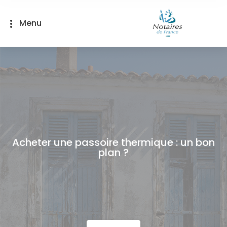
Panneau de gestion des cookies
Menu
more_vert
Acheter une passoire thermique : un bon
plan ?