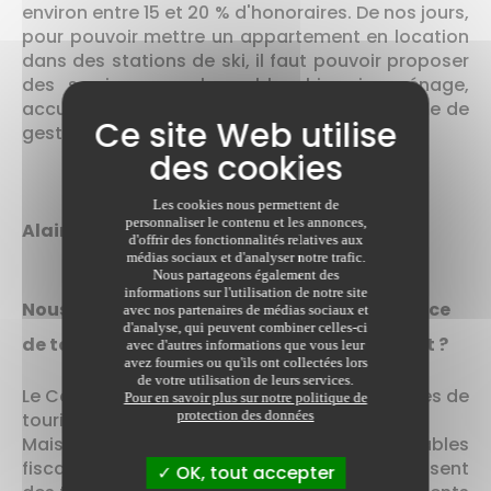
environ entre 15 et 20 % d'honoraires. De nos jours,
pour pouvoir mettre un appartement en location
dans des stations de ski, il faut pouvoir proposer
des services en plus : blanchisserie, ménage,
accueil à l'arrivée... Il s'agit donc d'un système de
gestion locative à la carte.
Les cookies nous permettent de
personnaliser le contenu et les annonces,
Alain
d'offrir des fonctionnalités relatives aux
médias sociaux et d'analyser notre trafic.
Nous partageons également des
informations sur l'utilisation de notre site
Nous avons aussi entendu parler de résidence
avec nos partenaires de médias sociaux et
d'analyse, qui peuvent combiner celles-ci
de tourisme, est-ce intéressant fiscalement ?
avec d'autres informations que vous leur
avez fournies ou qu'ils ont collectées lors
de votre utilisation de leurs services.
Le Censi-Bouvard, c'est fini pour les résidences de
Pour en savoir plus sur notre politique de
protection des données
tourisme.
Mais, depuis le 1er janvier 2017, les contribuables
fiscalement domiciliés en France, qui réalisent
OK, tout accepter