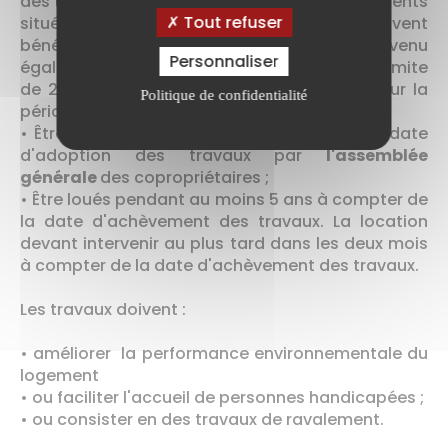
des travaux de réhabilitation dans des logements
Tout refuser
situés dans des résidences de tourisme, peuvent
bénéficier d'une réduction d'impôt sur le revenu
Personnaliser
égale à 20 % des dépenses payées dans la limite
de 22 000 euros par logement réhabilité pour la
Politique de confidentialité
période 2017 et 2019. Les logements doivent :
• Être achevés depuis au moins 15 ans à la date
d'adoption des travaux par
l'assemblée
générale
des copropriétaires ;
• Être loués pendant au moins 5 ans à compter de
la date d'achèvement des travaux. La location
devant intervenir au plus tard dans les deux mois
à compter de la date d'achèvement des travaux.
Les travaux doivent :
• améliorer la performance environnementale du
logement
• ou faciliter l'accueil de personnes handicapées ;
• ou consister en des travaux de ravalement.