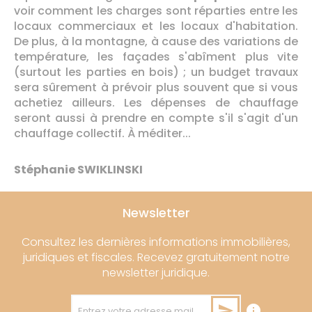
voir comment les charges sont réparties entre les
locaux commerciaux et les locaux d'habitation.
De plus, à la montagne, à cause des variations de
température, les façades s'abîment plus vite
(surtout les parties en bois) ; un budget travaux
sera sûrement à prévoir plus souvent que si vous
achetiez ailleurs. Les dépenses de chauffage
seront aussi à prendre en compte s'il s'agit d'un
chauffage collectif. À méditer...
Stéphanie SWIKLINSKI
Newsletter
Consultez les dernières informations immobilières,
juridiques et fiscales. Recevez gratuitement notre
newsletter juridique.
send
info
Entrez votre adresse mail