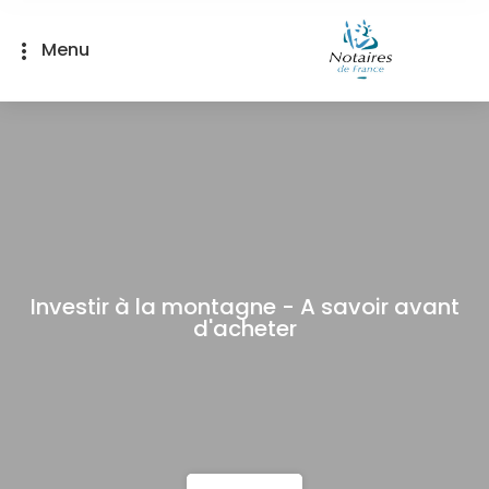
Panneau de gestion des cookies
Menu
more_vert
Investir à la montagne - A savoir avant
d'acheter