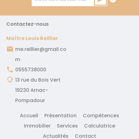
Contactez-nous
Maître Louis Reillier
email
me.reillier@gmail.co
m
phone
0555738000
mode_of_travel
13 rue du Bois Vert
19230 Arnac-
Pompadour
Accueil
Présentation
Compétences
Immobilier
Services
Calculatrice
Actualités
Contact