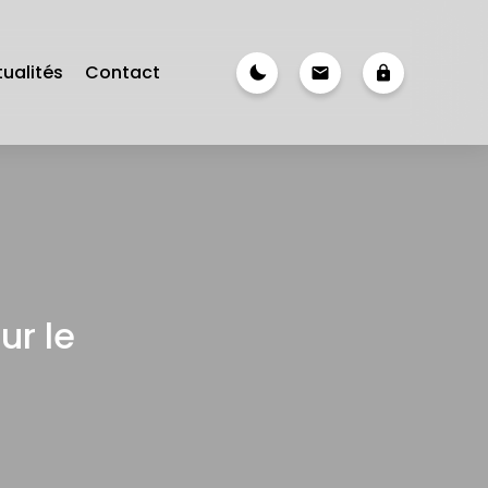
nightlight
ualités
Contact
email
lock
ur le