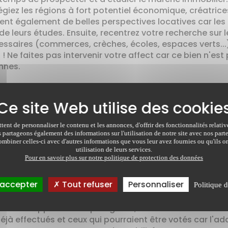
légiez les régions à fort potentiel économique, créatric
ffrent également de belles perspectives locatives car le
 leurs études. Ensuite, recentrez votre recherche sur le
ssaires (commerces, crèches, écoles, espaces verts...)
 Ne faites pas intervenir votre affect car ce bien n'est 
nnes.
ma location", la proximité de votre achat est essentiell
stissez,
rvenir en cas de problème,
 lieux d'entrée et de sortie.
ent de personnaliser le contenu et les annonces, d'offrir des fonctionnalités relati
s partageons également des informations sur l'utilisation de notre site avec nos par
mbiner celles-ci avec d'autres informations que vous leur avez fournies ou qu'ils on
utilisation de leurs services.
Pour en savoir plus sur notre politique de protection des données
petites et moyennes superficies (studio, 2/3 pièces) qui 
 ont souvent du mal pour trouver un toit). Les petites s
 accepter
Tout refuser
Personnaliser
Politique d
t moins élevé. En revanche, il y a un plus grand "turn o
r dans un appartement plus grand, voire une maison. Att
jà effectués et ceux qui pourraient être votés car l'add