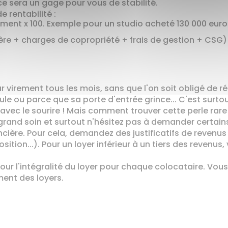
 ce sera un gage pour vous de stabilité.
e rentabilité :
gement x 100. Exemple pour un studio acheté 130 000 euros
cière + charges de copropriété + frais de gestion + CSG) 
par virement tous les mois, sans que l'on soit obligé de 
 ou parce que sa porte d'entrée grince... C'est surtout
 avec le sourire ! Mais comment trouver cette perle rare
 grand soin et surtout n'hésitez pas à demander certains 
cière. Pour cela, demandez des justificatifs de revenus (
ition...). Pour un loyer inférieur à un tiers des revenus
r l'intégralité du loyer pour chaque colocataire. Vous
ment des loyers.