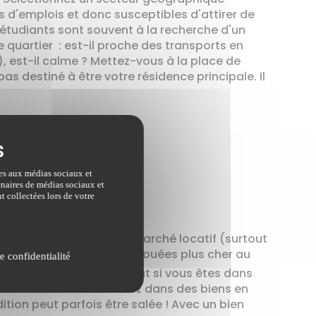
es d'emplois et donc susceptibles d'attirer de
s étudiants sont souvent à la recherche d'un
 quartier : est-il proche des transports en
, est-il calme ? Mettez-vous à la place de
pas destiné à être votre résidence principale. Il
e pour 3 raisons :
ves aux médias sociaux et
tenaires de médias sociaux et
t collectées lors de votre
composent l'essentiel du marché locatif (surtout
urfaces sont généralement louées plus cher au
e confidentialité
ver" des locataires, surtout si vous êtes dans
ention si vous investissez dans des biens en
ition peut parfois être salée ! Avec un bien