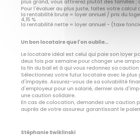
plus grand, vous attirerez plutôt des familles ;
Pour l'évaluer au plus juste, faites votre calcul d
la rentabilité brute = loyer annuel / prix du lo
4,15 %
la rentabilité nette = loyer annuel - (taxe fon
Un bon locataire que l'on oublie…
Le locataire idéal est celui qui paie son loyer 
deux fois par semaine pour changer une ampoule
la fin du bail et à qui vous redonnez sa caution
Sélectionnez votre futur locataire avec le plus
d'impayés. Assurez-vous de sa solvabilité finan
d'employeur pour un salarié, dernier avis d'impos
une caution solidaire.
En cas de colocation, demandez une caution pou
auprès de votre assureur garantissant le paie
Stéphanie Swiklinski