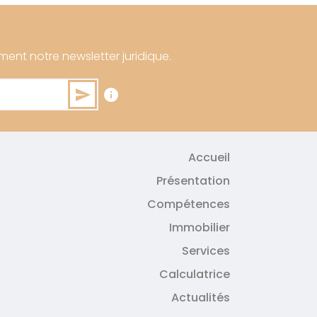
ment notre newsletter juridique.
send
info
Accueil
Présentation
Compétences
Immobilier
Services
Calculatrice
Actualités