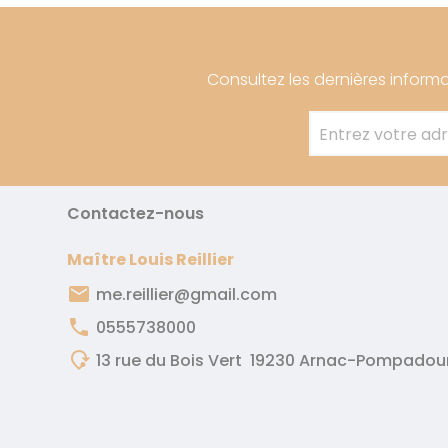
Consultez les dernières informa
Entrez votre ad
Contactez-nous
Maître Louis Reillier
email
me.reillier@gmail.com
phone
0555738000
mode_of_travel
13 rue du Bois Vert
19230 Arnac-Pompadou