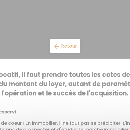
Retour
arrow_back
catif, il faut prendre toutes les cotes de 
 du montant du loyer, autant de paramètre
l'opération et le succès de l'acquisition.
esservi
de coeur ! En immobilier, il ne faut pas se précipiter. L
 le temps de prospecter et d'étudier le marché immobili