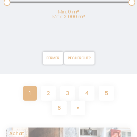
Min:
0
m²
Max:
2 000
m²
FERMER
RECHERCHER
1
2
3
4
5
6
»
Achat