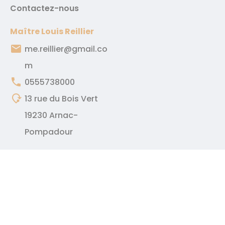
Contactez-nous
Maître Louis Reillier
email
me.reillier@gmail.co
m
phone
0555738000
mode_of_travel
13 rue du Bois Vert
19230 Arnac-
Pompadour
Accueil
Présentation
Compétences
Immobilier
Services
Calculatrice
Actualités
Contact