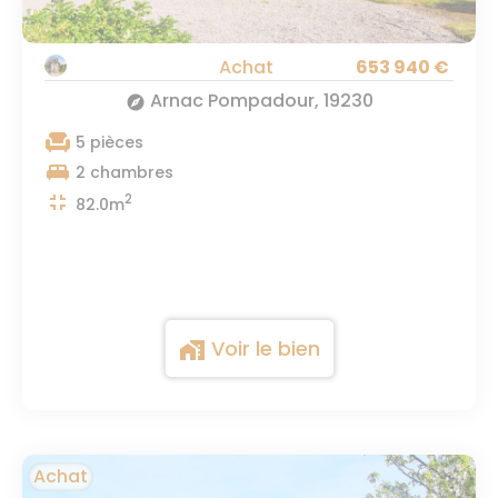
Achat
653 940 €
Arnac Pompadour, 19230
explore
chair
5 pièces
king_bed
2 chambres
fullscreen_exit
2
82.0m
Voir le bien
maps_home_work
Achat