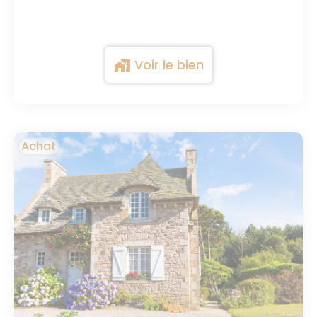
Voir le bien
maps_home_work
Achat