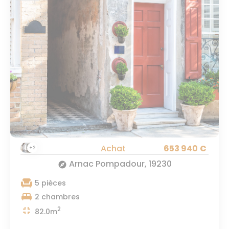
Achat
653 940 €
+2
Arnac Pompadour, 19230
explore
chair
5 pièces
king_bed
2 chambres
fullscreen_exit
2
82.0m