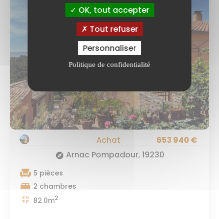
OK, tout accepter
Tout refuser
Personnaliser
Politique de confidentialité
Achat
653 940 €
Arnac Pompadour, 19230
explore
chair
5 pièces
king_bed
2 chambres
fullscreen_exit
2
82.0m