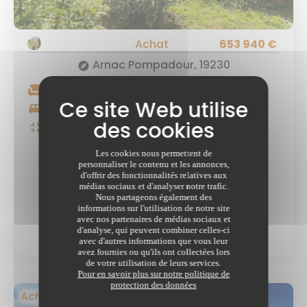
Achat
653 940 €
Arnac Pompadour, 19230
explore
chair
5 pièces
king_bed
2 chambres
fullscreen_exit
2
82.0m
Les cookies nous permettent de
personnaliser le contenu et les annonces,
d'offrir des fonctionnalités relatives aux
médias sociaux et d'analyser notre trafic.
Nous partageons également des
informations sur l'utilisation de notre site
Voir le bien
maps_home_work
avec nos partenaires de médias sociaux et
d'analyse, qui peuvent combiner celles-ci
avec d'autres informations que vous leur
avez fournies ou qu'ils ont collectées lors
de votre utilisation de leurs services.
Pour en savoir plus sur notre politique de
protection des données
Achat