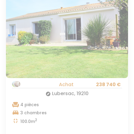
Achat
238 740 €
Lubersac, 19210
explore
chair
4 pièces
king_bed
3 chambres
fullscreen_exit
2
100.0m